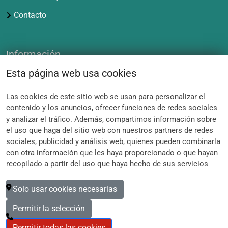
Contacto
Información
Esta página web usa cookies
Aviso Legal
Las cookies de este sitio web se usan para personalizar el
Política de Privacidad
contenido y los anuncios, ofrecer funciones de redes sociales
y analizar el tráfico. Además, compartimos información sobre
Cookies
el uso que haga del sitio web con nuestros partners de redes
sociales, publicidad y análisis web, quienes pueden combinarla
con otra información que les haya proporcionado o que hayan
Contacto de la Asociación
recopilado a partir del uso que haya hecho de sus servicios
c/ Del Prado 5 (librería)
Solo usar cookies necesarias
28014 Madrid
Permitir la selección
914 296 091
Permitir todas las cookies