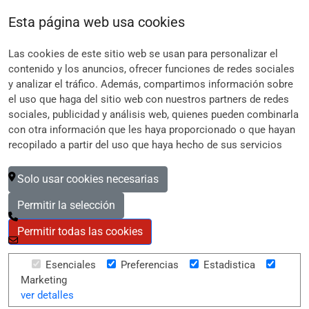
Esta página web usa cookies
Aviso Legal
Las cookies de este sitio web se usan para personalizar el
Política de Privacidad
contenido y los anuncios, ofrecer funciones de redes sociales
y analizar el tráfico. Además, compartimos información sobre
Cookies
el uso que haga del sitio web con nuestros partners de redes
sociales, publicidad y análisis web, quienes pueden combinarla
con otra información que les haya proporcionado o que hayan
Contacto de la Asociación
recopilado a partir del uso que haya hecho de sus servicios
c/ Del Prado 5 (librería)
Solo usar cookies necesarias
28014 Madrid
Permitir la selección
914 296 091
Permitir todas las cookies
contacto@librerosdelance.es
Esenciales
Preferencias
Estadistica
Marketing
ver detalles
© 2026 Asociación De Libreros De Lance.